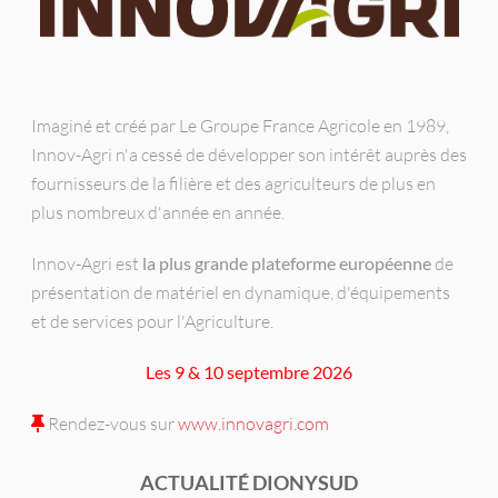
Imaginé et créé par Le Groupe France Agricole en 1989,
Innov-Agri n'a cessé de développer son intérêt auprès des
fournisseurs de la filière et des agriculteurs de plus en
plus nombreux d'année en année.
Innov-Agri est
la plus grande plateforme européenne
de
présentation de matériel en dynamique, d'équipements
et de services pour l'Agriculture.
Les 9 & 10 septembre 2026
Rendez-vous sur
www.innovagri.com
ACTUALITÉ DIONYSUD