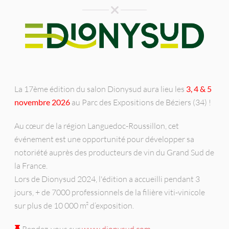
La 17ème édition du salon Dionysud aura lieu les
3, 4 & 5
novembre 2026
au Parc des Expositions de Béziers (34) !
Au cœur de la région Languedoc-Roussillon, cet
événement est une opportunité pour développer sa
notoriété auprès des producteurs de vin du Grand Sud de
la France.
Lors de Dionysud 2024, l'édition a accueilli pendant 3
jours, + de 7000 professionnels de la filière viti-vinicole
sur plus de 10 000 m² d’exposition.
Rendez-vous sur
www.dionysud.com